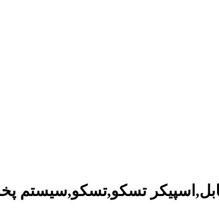
رتابل,اسپیکر تسکو,تسکو,سیستم 