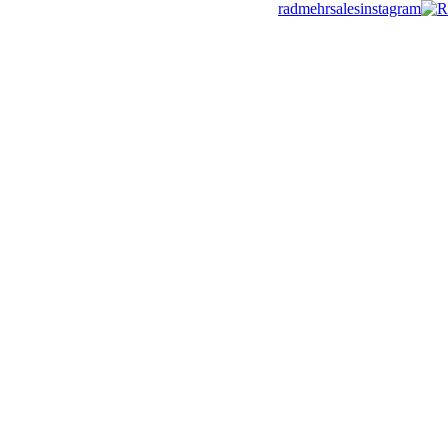
radmehrsales
R