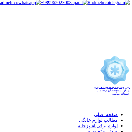
admehrco
+989962023008
Radmehrco
این وبسایت به صورت قانونی
از فونت فونت ایران‌سنس
استفاده میکند.
صفحه اصلی
مطالب لوازم خانگی
لوازم برقی آشپزخانه
صوتی و تصویری