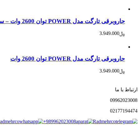
جاروبرقی تارگت مدل POWER توان 2600 وات – سورمه ای
﷼
3.949.000
جاروبرقی تارگت مدل POWER توان 2600 وات
﷼
3.949.000
ارتباط با ما
0996
2023008
021
77194474
admehrco
+989962023008
Radmehrco