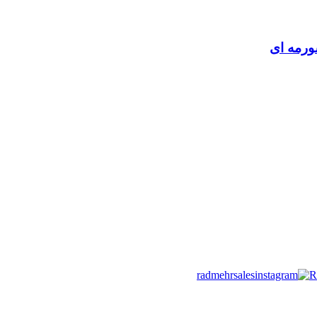
radmehrsales
R