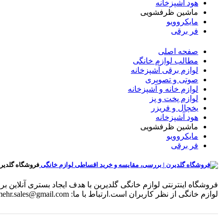
هود آشپزخانه
ماشین ظرفشویی
مایکروویو
فر برقی
صفحه اصلی
مطالب لوازم خانگی
لوازم برقی آشپزخانه
صوتی و تصویری
لوازم خانه و آشپزخانه
لوازم پخت و پز
یخچال و فریزر
هود آشپزخانه
ماشین ظرفشویی
مایکروویو
فر برقی
فروشگاه گلدیر
فروشگاه اینترنتی لوازم خانگی گلدیرین با هدف ایجاد بستری آنلای
لوازم خانگی از نظر کاربران است.ارتباط با ما: radmehr.sales@gmail.com