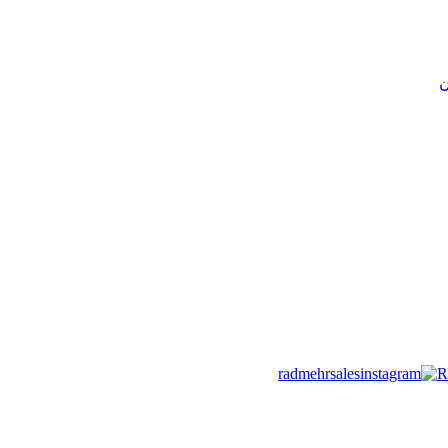
ن
radmehrsales
R