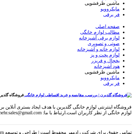
ماشین ظرفشویی
مایکروویو
فر برقی
صفحه اصلی
مطالب لوازم خانگی
لوازم برقی آشپزخانه
صوتی و تصویری
لوازم خانه و آشپزخانه
لوازم پخت و پز
یخچال و فریزر
هود آشپزخانه
ماشین ظرفشویی
مایکروویو
فر برقی
فروشگاه گلدیر
فروشگاه اینترنتی لوازم خانگی گلدیرین با هدف ایجاد بستری آنلای
لوازم خانگی از نظر کاربران است.ارتباط با ما: radmehr.sales@gmail.com
تمامی حقوق برای شرکت رادمهر محفوظ است | طراحی و توسعه Luxern