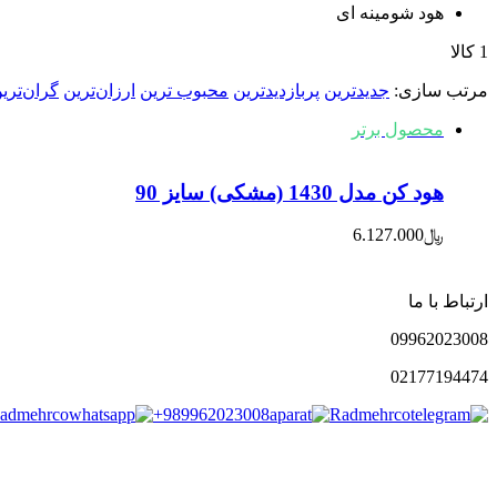
هود شومینه ای
1 کالا
مرتب‌ سازی:
جدیدترین
پربازدیدترین
محبوب ترین
ارزان‌ترین
گران‌تری
محصول برتر
هود کن مدل 1430 (مشکی) سایز 90
﷼
6.127.000
ارتباط با ما
0996
2023008
021
77194474
admehrco
+989962023008
Radmehrco