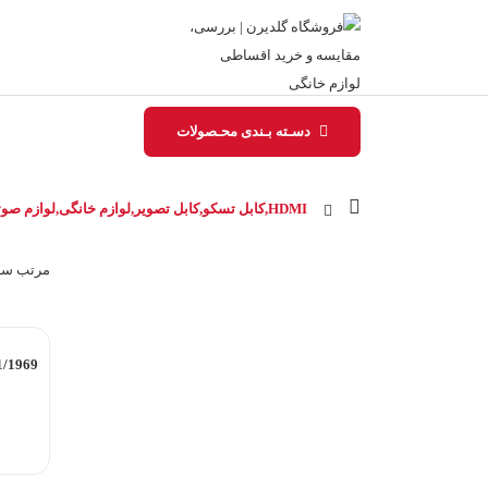
دسـته بـندی محـصولات
HDMI,کابل تسکو,کابل تصویر,لوازم خانگی,لوازم صوتی تصویری
مرتب‌ سا
1/1969