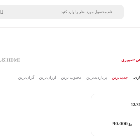
HDMI,کابل تسکو,کابل تصویر,لوازم خانگی,لوازم صوتی تصویری
زی:
جدیدترین
پربازدیدترین
محبوب ترین
ارزان‌ترین
گران‌ترین
12/3
90.000
﷼