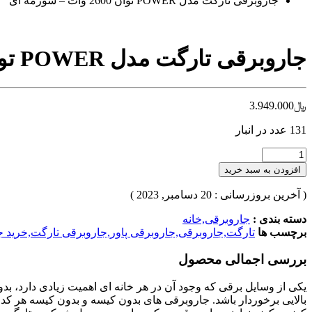
جاروبرقی تارگت مدل POWER توان 2600 وات – سورمه ای
جاروبرقی تارگت مدل POWER توان 2600 وات – سورمه ای
﷼
3.949.000
131 عدد در انبار
افزودن به سبد خرید
( آخرین بروزرسانی : 20 دسامبر, 2023 )
دسته بندی :
جاروبرقی,خانه
برچسب ها
تارگت,جاروبرقی,جاروبرقی پاور,جاروبرقی تارگت,خرید ج
بررسی اجمالی محصول
یکی از وسایل برقی که وجود آن در هر خانه ای اهمیت زیادی دارد، ب
بالایی برخوردار باشد. جاروبرقی های بدون کیسه و بدون کیسه هر کد