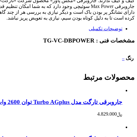
جاروبرقی Max Power سوئیچی وجود دارد که به شما ا
کرده است تا به دلیل کوتاه بودن سیم، نیازی به تعویض پریز نباشد.
توضیحات تکمیلی
مشخصات فنی :
TG-VC-DBPOWER
رنگ
–
محصولات
مرتبط
جاروبرقی تارگت مدل Turbo AGplus توان 2600 وات – تیتانیوم
﷼
4.829.000