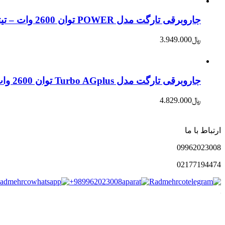
جاروبرقی تارگت مدل POWER توان 2600 وات – تیتانیوم
﷼
3.949.000
جاروبرقی تارگت مدل Turbo AGplus توان 2600 وات – مشکی
﷼
4.829.000
ارتباط با ما
0996
2023008
021
77194474
admehrco
+989962023008
Radmehrco