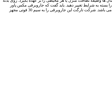
 این جاروبرقی با موتور 2600 وات و قدرت مکش بالا می تواند سال ها وظیفه نظافت منزل یا هر محیطی را بر عهده بگیرد. روی بدنه
 مکش را بسته به شرایط تغییر دهید. باید گفت که جاروبرقی مکس پاور
دارای نشانگر پر بودن باک است و دیگر نیازی به بررسی هر از چند گاهی برای تخلیه باک نیست. او این محصول دارای فیلتر خروجی بهداشتی می باشد. شرکت تارگت این جاروبرقی را به سیم 30 فوتی مجهز