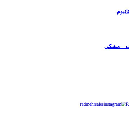
radmehrsales
R