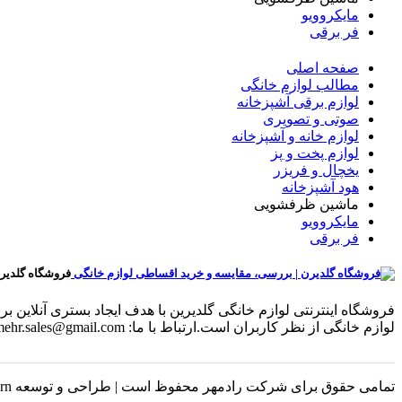
مایکروویو
فر برقی
صفحه اصلی
مطالب لوازم خانگی
لوازم برقی آشپزخانه
صوتی و تصویری
لوازم خانه و آشپزخانه
لوازم پخت و پز
یخچال و فریزر
هود آشپزخانه
ماشین ظرفشویی
مایکروویو
فر برقی
فروشگاه گلدیر
فروشگاه اینترنتی لوازم خانگی گلدیرین با هدف ایجاد بستری آنلای
لوازم خانگی از نظر کاربران است.ارتباط با ما: radmehr.sales@gmail.com
تمامی حقوق برای شرکت رادمهر محفوظ است | طراحی و توسعه Luxern