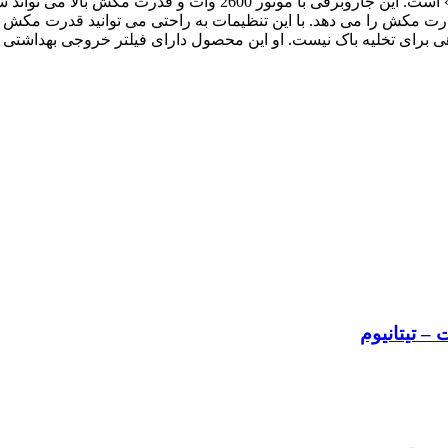
کیف و کیف ندارند. جاروبرقی «مکس پاور» محصول شرکت «تارگت» است.
مکان تنظیم قدرت مکش را می دهد. با این تنظیمات به راحتی می توانید قدرت