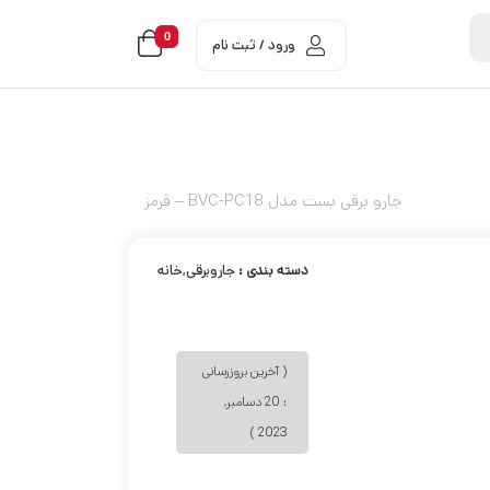
0
ورود / ثبت نام
جارو برقی بست مدل BVC-PC18 – قرمز
دسته بندی :
جاروبرقی,خانه
( آخرین بروزرسانی
: 20 دسامبر,
2023 )