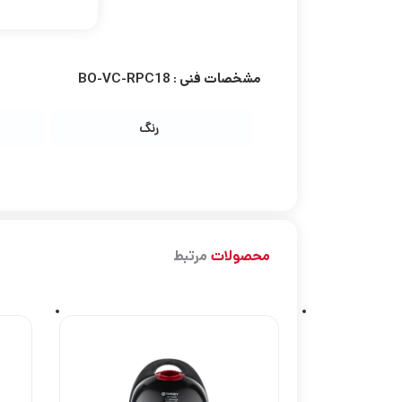
مشخصات فنی :
BO-VC-RPC18
رنگ
محصولات
مرتبط