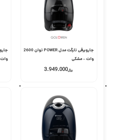
جاروبرقی تارگت مدل POWER توان 2600
وات – مشکی
وات –
3.949.000
﷼