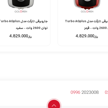
جاروبرقی تارگت مدل Turbo AGplus
جاروبرقی تارگت مدل rbo AGplus
رمز
توان 2600 وات – سفید
4.829.000
4.829.000
﷼
﷼
0996
2023008
0