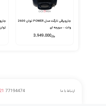
جاروبرقی تارگت مدل POWER توان 2600
وات – سورمه ای
توان 2600 وات – ق
3.949.000
﷼
21
77194474
ارتباط با ما