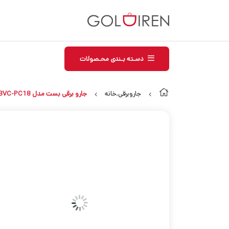
دسـته بـندی محـصولات
جاروبرقی,خانه
جارو برقی بست مدل BVC-PC18 – قرمز