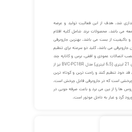
وازم خانگی گروه صنعتی الاقط در سال 1396 راه اندازی شد. هدف از این فعالیت تولید و عرضه
عه می باشد. محصولات برند شامل کلیه اقلام
اروبرقی مدل BVC-PC18R محصولی زیبا و باکیفیت از بست می باشد. بهترین جاروبرقی
1400 وات و مجهز به بهترین جاروبرقی می باشد. کلید دو سرعته برای تنظیم
ق 5 متری، قابلیت نصب و نصب اتصالات عمودی و افقی، برس و کاناپه چند
منظوره، نظافت گوشه، استفاده دائمی و یکبار مصرف. کیف و مخزن 21 لیتری (6.5 لیتری) مدل BVC-PC18R نیز از
قد خود تنظیم کنند و راحت ترین و کوتاه ترین
لتر چرخشی است که در جاروبرقی قابل چرخش است.
ا و ویروس ها را از بین می برد و باعث صرفه جویی در
ود گرد و غبار به داخل موتور است.