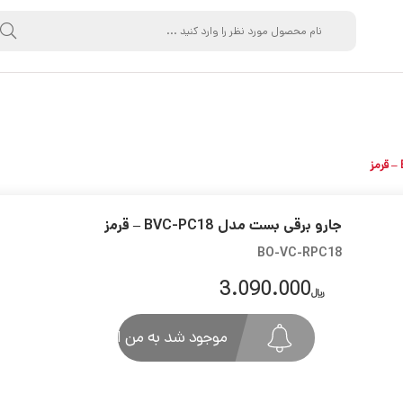
جارو برقی بست مدل BVC-PC18 – قرمز
BO-VC-RPC18
3.090.000
﷼
موجود شد به من اطلاع بده