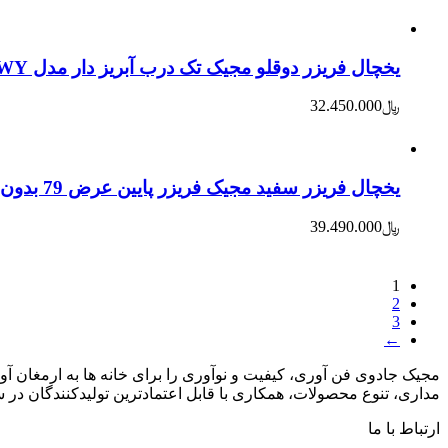
یخچال فریزر دوقلو مجیک تک درب آبریز دار مدل 355WY – سفید
﷼
32.450.000
یخچال فریزر سفید مجیک فریزر پایین عرض 79 بدون برفک LED display مدل 458WY
﷼
39.490.000
1
2
3
←
مجیک جادوی فن آوری، کیفیت و نوآوری را برای خانه ها به ارمغان آو
مداری، تنوع محصولات، همکاری با قابل اعتمادترین تولیدکنندگان 
ارتباط با ما