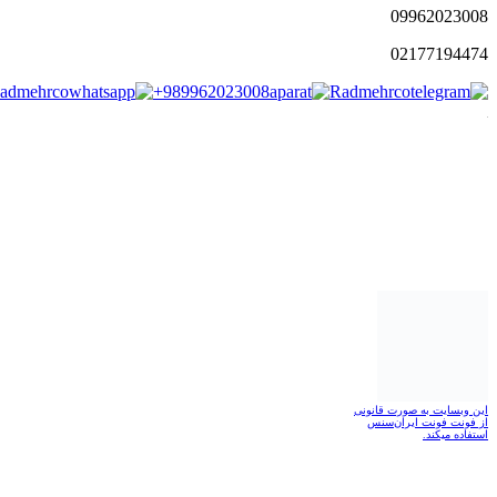
0996
2023008
021
77194474
admehrco
+989962023008
Radmehrco
این وبسایت به صورت قانونی
از فونت فونت ایران‌سنس
استفاده میکند.