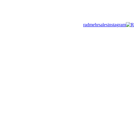
radmehrsales
R