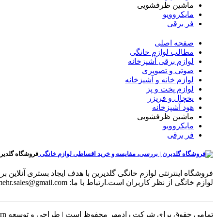
ماشین ظرفشویی
مایکروویو
فر برقی
صفحه اصلی
مطالب لوازم خانگی
لوازم برقی آشپزخانه
صوتی و تصویری
لوازم خانه و آشپزخانه
لوازم پخت و پز
یخچال و فریزر
هود آشپزخانه
ماشین ظرفشویی
مایکروویو
فر برقی
فروشگاه گلدیر
فروشگاه اینترنتی لوازم خانگی گلدیرین با هدف ایجاد بستری آنلای
لوازم خانگی از نظر کاربران است.ارتباط با ما: radmehr.sales@gmail.com
تمامی حقوق برای شرکت رادمهر محفوظ است | طراحی و توسعه Luxern