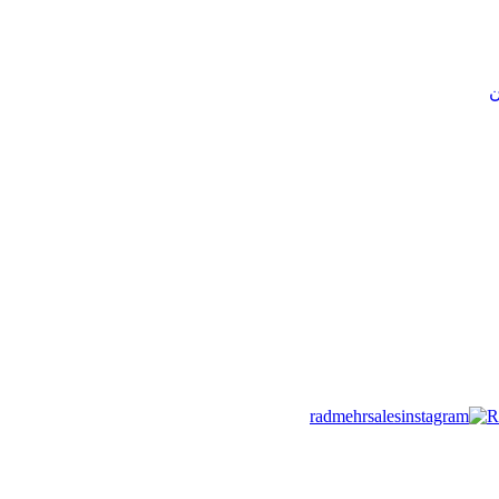
ن
radmehrsales
R