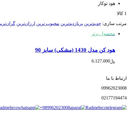
هود توکار
1 کالا
مرتب‌ سازی:
جدیدترین
پربازدیدترین
محبوب ترین
ارزان‌ترین
گران‌تری
محصول برتر
هود کن مدل 1430 (مشکی) سایز 90
﷼
6.127.000
ارتباط با ما
0996
2023008
021
77194474
admehrco
+989962023008
Radmehrco