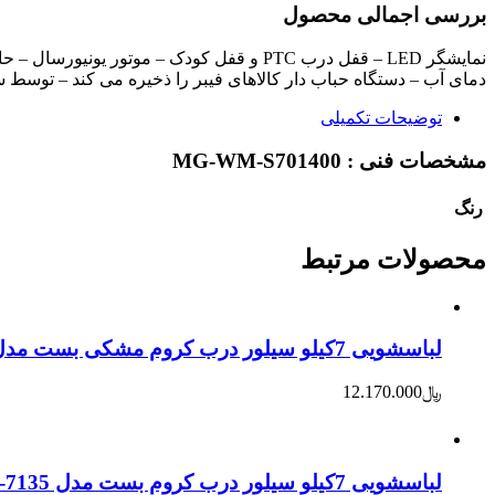
بررسی اجمالی محصول
دمای آب – دستگاه حباب دار کالاهای فیبر را ذخیره می کند – توسط سیستم مدیریت انرژی (لیتر در سال) م
توضیحات تکمیلی
مشخصات فنی :
MG-WM-S701400
رنگ
محصولات
مرتبط
لباسشویی 7کیلو سیلور درب کروم مشکی بست مدل BWD-7133
﷼
12.170.000
لباسشویی 7کیلو سیلور درب کروم بست مدل BWD-7135