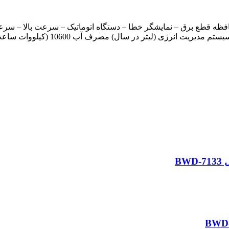
صرف آب 10600 (کیلووات ساعت در سال) مصرف انرژی 174 (کیلوگرم) وزن کل