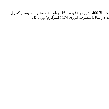
نمایشگر LED – قفل درب PTC و قفل کودک – موتور یونیورسال – حافظه قطع برق – نمایشگر خطا – دستگاه اتوماتیک – سرعت بالا – سرعت بالا 1400 دور در دقیقه – 16 برنامه شستشو – سیستم کنترل