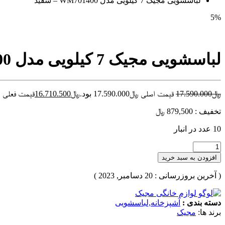
لباسشویی مجیک 7 کیلویی مدل WM701400 – سفید
5%
لباسشویی مجیک 7 کیلویی مدل WM701400 – سفید
﷼
17.590.000
قیمت اصلی ﷼17.590.000 بود.
﷼
16.710.500
قیمت فعلی ﷼16.710.500
تخفیف : 879,500 ﷼
10 عدد در انبار
افزودن به سبد خرید
( آخرین بروزرسانی : 20 دسامبر, 2023 )
دسته بندی :
آشپزخانه,لباسشویی
برند ها:
مجیک