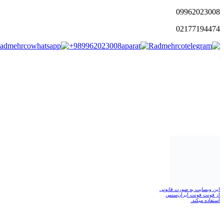
0996
2023008
021
77194474
admehrco
+989962023008
Radmehrco
این وبسایت به صورت قانونی
از فونت فونت ایران‌سنس
استفاده میکند.