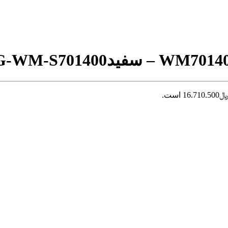
-WM-S701400
 است.