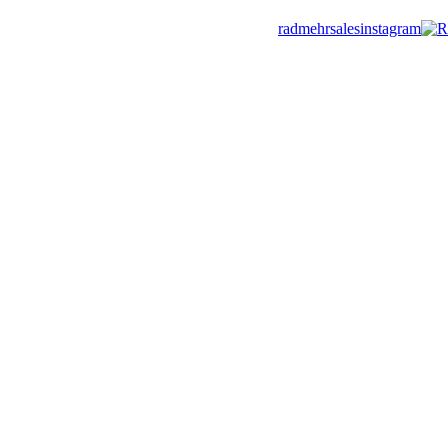
radmehrsales
R