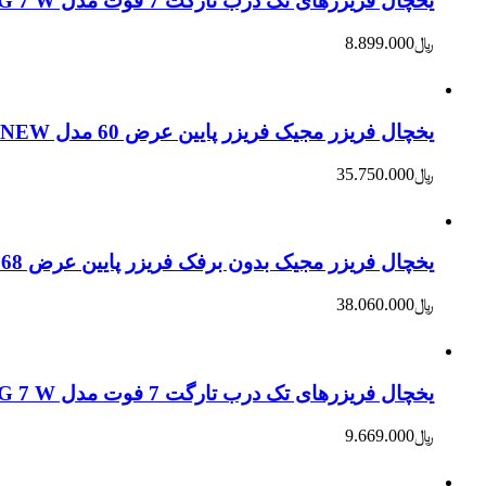
یخچال فریزرهای تک درب تارگت 7 فوت مدل RTG 7 W اکونومی گرید انرژی A+ – تیتانیوم
﷼
8.899.000
یخچال فریزر مجیک فریزر پایین عرض 60 مدل 322WY NEW – سفید
﷼
35.750.000
یخچال فریزر مجیک بدون برفک فریزر پایین عرض 68 مدل 385WY – سفید
﷼
38.060.000
یخچال فریزرهای تک درب تارگت 7 فوت مدل FTG 7 W اکونومی گرید انرژی B – تیتانیوم
﷼
9.669.000