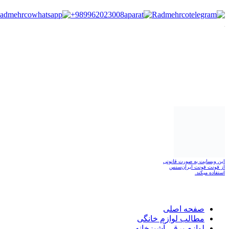
admehrco
+989962023008
Radmehrco
این وبسایت به صورت قانونی
از فونت فونت ایران‌سنس
استفاده میکند.
صفحه اصلی
مطالب لوازم خانگی
لوازم برقی آشپزخانه