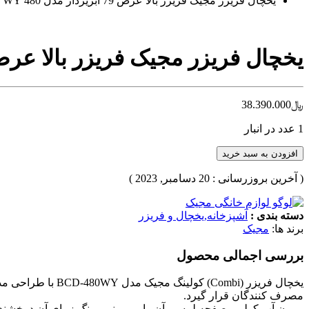
یخچال فریزر مجیک فریزر بالا عرض 79 آبریزدار مدل 480 WY
یخچال فریزر مجیک فریزر بالا عرض 79 آبریزدار مدل 480
﷼
38.390.000
1 عدد در انبار
افزودن به سبد خرید
( آخرین بروزرسانی : 20 دسامبر, 2023 )
دسته بندی :
آشپزخانه,یخچال و فریزر
برند ها:
مجیک
بررسی اجمالی محصول
یخچال فریزر (mbi
مصرف کنندگان قرار گیرد.
بیرون آب کولر و صفحه لمسی آن را می بینیم، رنگ زیبای آن درخ