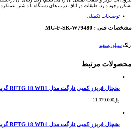
نشکن وجود دارد. طبقات در اتاق. درب های دستگاه با داشتن عملکرد م
توضیحات تکمیلی
مشخصات فنی :
MG-F-SK-W79480
رنگ
سیلور,سفید
محصولات
مرتبط
یخچال فریزر کمبی تارگت مدل RFTG 18 WD1 گرید انرژی A آبریزدار
﷼
11.979.000
یخچال فریزر کمبی تارگت مدل RFTG 18 WD1 گرید انرژی A آبریزدار – سفید