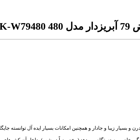
 WY
K-W79480
Co) کولینگ مجیک مدل BCD-480WY با طراحی مدرن و بسیار زیبا و جادار و همچنین امکانات بسیار
شندگی خاصی به دستگاه می دهد (مخصوصاً در شب)، داخل آن کشوهای