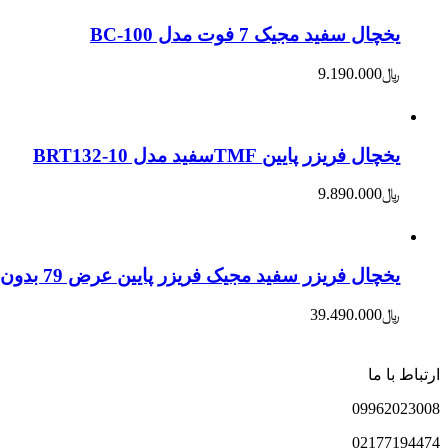
یخچال سفید مجیک 7 فوت مدل BC-100
﷼
9.190.000
یخچال فریزر پایین TMFسفید مدل BRT132-10
﷼
9.890.000
یخچال فریزر سفید مجیک فریزر پایین عرض 79 بدون برفک LED display مدل 458WY
﷼
39.490.000
ارتباط با ما
0996
2023008
021
77194474