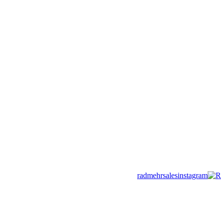
radmehrsales
R