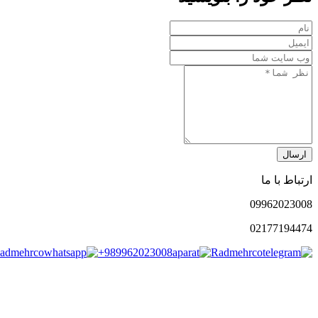
ارسال
ارتباط با ما
0996
2023008
021
77194474
admehrco
+989962023008
Radmehrco