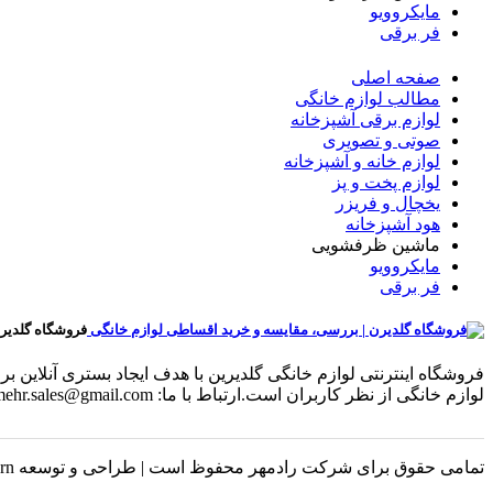
مایکروویو
فر برقی
صفحه اصلی
مطالب لوازم خانگی
لوازم برقی آشپزخانه
صوتی و تصویری
لوازم خانه و آشپزخانه
لوازم پخت و پز
یخچال و فریزر
هود آشپزخانه
ماشین ظرفشویی
مایکروویو
فر برقی
فروشگاه گلدیر
فروشگاه اینترنتی لوازم خانگی گلدیرین با هدف ایجاد بستری آنلای
لوازم خانگی از نظر کاربران است.ارتباط با ما: radmehr.sales@gmail.com
تمامی حقوق برای شرکت رادمهر محفوظ است | طراحی و توسعه Luxern