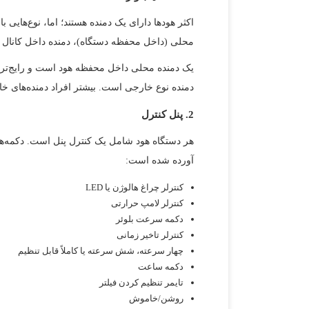
اکثر هودها دارای یک دمنده هستند؛ اما، نوع‌هایی ب
محلی (داخل محفظه دستگاه)، دمنده داخل کانال 
یک دمنده محلی داخل محفظه هود است و رایج‌ترین ن
دمنده نوع خارجی است. بیشتر افراد دمنده‌های خارج
2. پنل کنترل
هر دستگاه هود شامل یک کنترل پنل است. دکمه‌های
آورده شده است:
کنترلر چراغ هالوژن یا LED
کنترلر لامپ حرارتی
دکمه سرعت بلوئر
کنترلر تاخیر زمانی
چهار سرعته، شش سرعته یا کاملاً قابل تنظیم
دکمه ساعت
تایمر تنظیم کردن فیلتر
روشن/خاموش