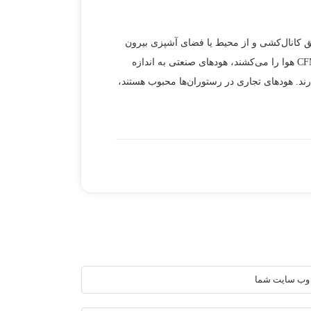
طریق کانال‌کشی و از محیط یا فضای آشپزی بیرون
می‌کشد. تفاوت اصلی بین نوع صنعتی و آشپزخانه‌ای، مقدار CFM است. در حالی که بیشتر مدل‌های آشپرخانه بین 600 تا 1800 CFM هوا را می‌کشند، هودهای صنعتی به اندازه
نیاز دارند. هودهای تجاری در رستوران‌ها محبوب هستند،